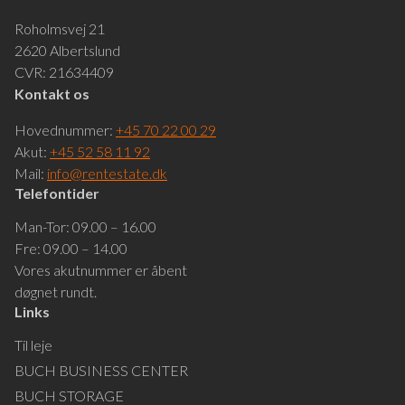
Roholmsvej 21
2620 Albertslund
CVR: 21634409
Kontakt os
Hovednummer:
+45 70 22 00 29
Akut:
+45 52 58 11 92
Mail:
info@rentestate.dk
Telefontider
Man-Tor: 09.00 – 16.00
Fre: 09.00 – 14.00
Vores akutnummer er åbent
døgnet rundt.
Links
Til leje
BUCH BUSINESS CENTER
BUCH STORAGE