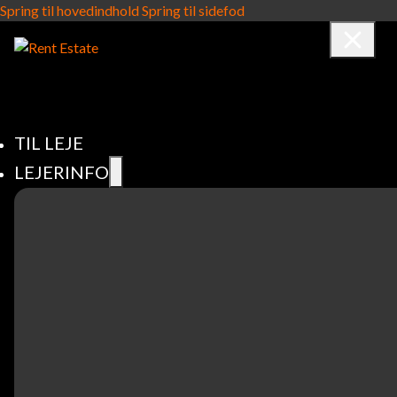
Spring til hovedindhold
Spring til sidefod
TIL LEJE
LEJERINFO