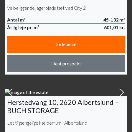
Velbeliggende lagerplads tæt ved City 2
Antal m²
45-132 m²
Årlig leje pr. m²
601,01 kr.
Se lejemål
Hent prospekt
Herstedvang 10, 2620 Albertslund –
BUCH STORAGE
Let tilgængelige kælderrum i Albertslund