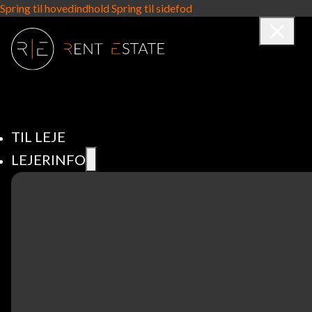
Spring til hovedindhold
Spring til sidefod
TIL LEJE
LEJERINFO