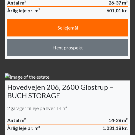
Antal m²
26-37 m²
Årlig leje pr. m²
601,01 kr.
Se lejemål
Hent prospekt
Hovedvejen 206, 2600 Glostrup –
BUCH STORAGE
2 garager til leje på hver 14 m²
Antal m²
14-28 m²
Årlig leje pr. m²
1.031,18 kr.