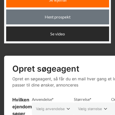
Hent prospekt
Se video
Opret søgeagent
Opret en søgeagent, så får du en mail hver gang et l
passer til dine ønsker, annonceres
Anvendelse*
Størrelse*
O
Hvilken
ejendom
Vælg anvendelse
Vælg størrelse
søger