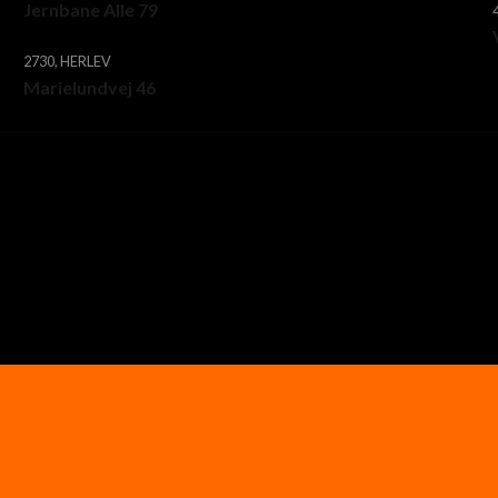
Jernbane Alle 79
2730, HERLEV
Marielundvej 46