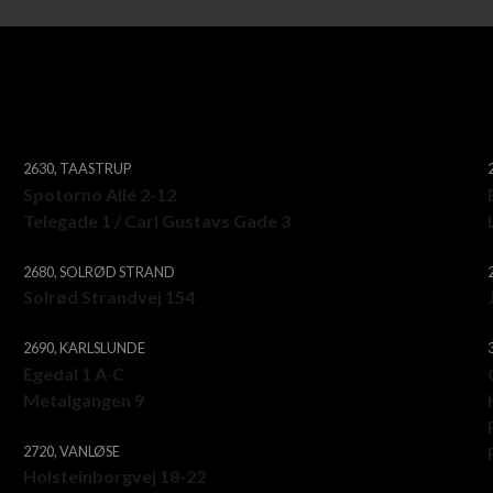
2630, TAASTRUP
Spotorno Allé 2-12
Telegade 1 / Carl Gustavs Gade 3
2680, SOLRØD STRAND
Solrød Strandvej 154
2690, KARLSLUNDE
Egedal 1 A-C
Metalgangen 9
2720, VANLØSE
Holsteinborgvej 18-22