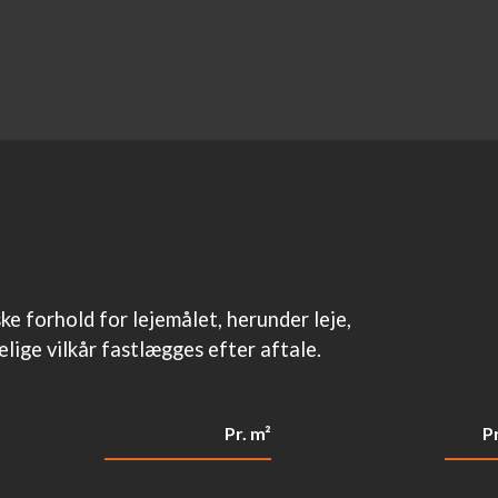
e forhold for lejemålet, herunder leje,
lige vilkår fastlægges efter aftale.
Pr. m²
P