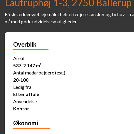
Lautruphøj 1-3, 2750 Ballerup
Få skræddersyet lejemålet helt efter jeres ønsker og behov - f
m² med gode udvidelsesmuligheder.
Overblik
Areal
537-2.147 m²
Antal medarbejdere (est.)
20-100
Ledig fra
Efter aftale
Anvendelse
Kontor
Økonomi