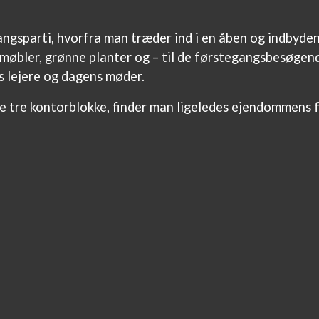
ngsparti, hvorfra man træder ind i en åben og indbydend
øbler, grønne planter og – til de førstegangsbesøgende
s lejere og dagens møder.
e tre kontorblokke, finder man ligeledes ejendommens 