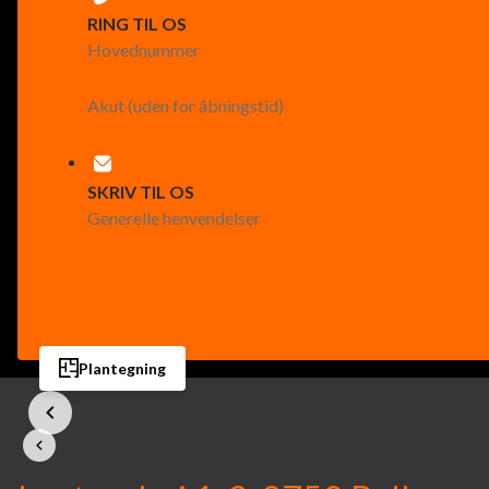
RING TIL OS
Hovednummer
+45 70 22 00 29
Akut (uden for åbningstid)
+45 52 58 11 92
SKRIV TIL OS
Generelle henvendelser
info@rentestate.dk
Besøg kontaktsiden
Plantegning