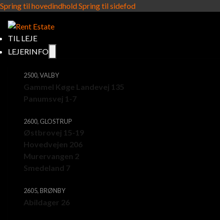
Spring til hovedindhold
Spring til sidefod
TIL LEJE
LEJERINFO
2500, VALBY
Gammel Køge Landevej 135
Panumsvej 1-7
2600, GLOSTRUP
Østbrovej 15-19
Hovedvejen 206
Murervangen 2
Smedeland 7
2605, BRØNBY
Abildager 26