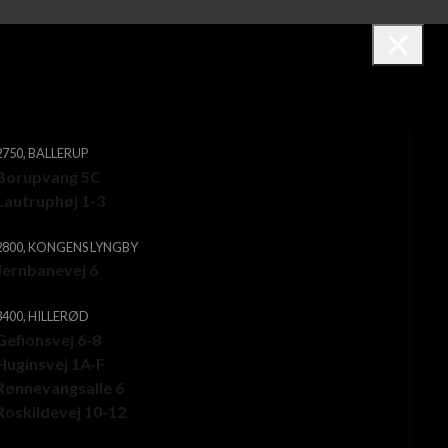
2750, BALLERUP
Borupvang 5C
Lautruphøj 1-3
2800, KONGENS LYNGBY
Jernbanevej 6
3400, HILLERØD
Gefionsvej 6-8
Huginsvej 1A-F
Rønnevangsalle 6
Roskildevej 10-12