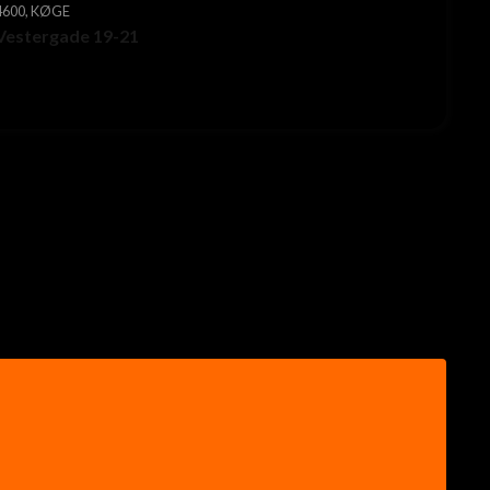
4600, KØGE
Vestergade 19-21